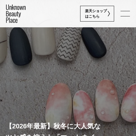
楽天ショップ
はこちら
Nail
最新ネイル情報
Skin Care
最新スキンケア情報
News
お知らせ
Brand
【2026年最新】秋冬に大人気な
取り扱いブランド